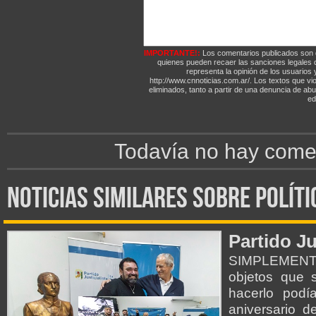
IMPORTANTE!:
Los comentarios publicados son 
quienes pueden recaer las sanciones legales
representa la opinión de los usuarios y
http://www.cnnoticias.com.ar/. Los textos que vio
eliminados, tanto a partir de una denuncia de abu
edi
Todavía no hay comen
noticias similares sobre políti
Partido Ju
SIMPLEMENTE 
objetos que 
hacerlo podí
aniversario d