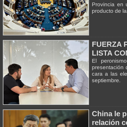
Provincia en 
producto de la
FUERZA 
LISTA CO
El peronismo
presentación 
cara a las el
septiembre.
China le 
relación 