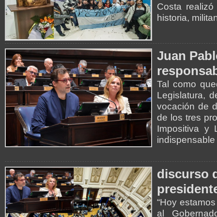
Costa realizó
historia, mili
Juan Pabl
responsab
Tal como qued
Legislatura, d
vocación de d
de los tres p
Impositiva y
indispensable
discurso 
president
“Hoy estamos 
al Gobernado