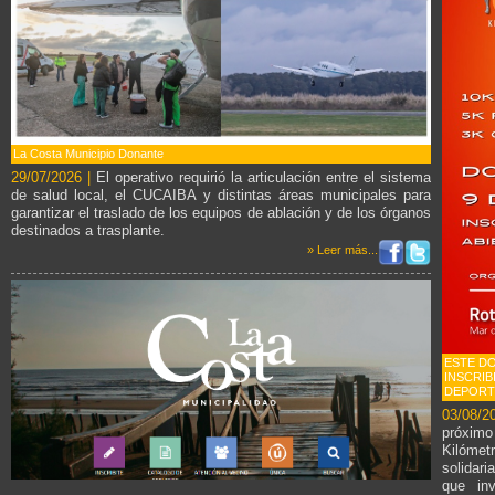
La Costa Municipio Donante
29/07/2026 |
El operativo requirió la articulación entre el sistema
de salud local, el CUCAIBA y distintas áreas municipales para
garantizar el traslado de los equipos de ablación y de los órganos
destinados a trasplante.
» Leer más...
ESTE D
INSCRIB
DEPORT
03/08/2
próxim
Kilómetr
solidari
que inv