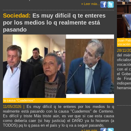
» Leer más...
Sociedad:
Es muy difícil q te enteres
por los medios lo q realmente está
pasando
Juan Pab
vocación 
28/11/2
del miér
oficia
vocación
con el c
el Gobe
de Fin
indispe
herrami
la causa "Cuadernos"
11/05/2026 |
Es muy difícil q te enteres por los medios lo q
realmente está pasando con la causa "Cuadernos" de Centeno.
Es difícil y triste Más triste aún, es ver que si cae esta causa
como debería caer (si hay justicia) el DAÑO ya lo hicieron (a
TODOS) pq lo q pasa en el país y lo q va a seguir pasando,
» Leer más...