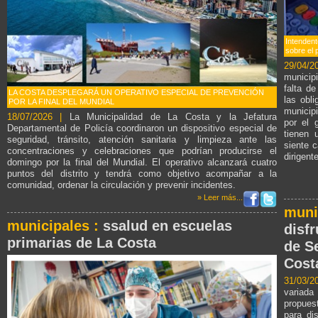
Intendent
sobre el 
29/04/2
municip
falta d
LA COSTA DESPLEGARÁ UN OPERATIVO ESPECIAL DE PREVENCIÓN
las obl
POR LA FINAL DEL MUNDIAL
municipi
18/07/2026 |
La Municipalidad de La Costa y la Jefatura
por el 
Departamental de Policía coordinaron un dispositivo especial de
tienen 
seguridad, tránsito, atención sanitaria y limpieza ante las
siente 
concentraciones y celebraciones que podrían producirse el
dirigent
domingo por la final del Mundial. El operativo alcanzará cuatro
puntos del distrito y tendrá como objetivo acompañar a la
comunidad, ordenar la circulación y prevenir incidentes.
» Leer más...
muni
municipales :
ssalud en escuelas
disfr
primarias de La Costa
de S
Cost
31/03/2
variada
propuest
para dis