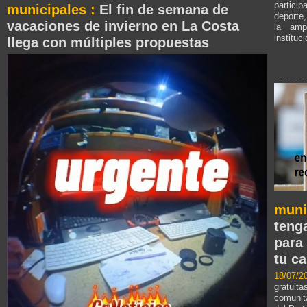
particip
municipales :
El fin de semana de
deporte,
vacaciones de invierno en La Costa
la amp
instituc
llega con múltiples propuestas
muni
teng
para
tu ca
18/07/
gratuit
comunita