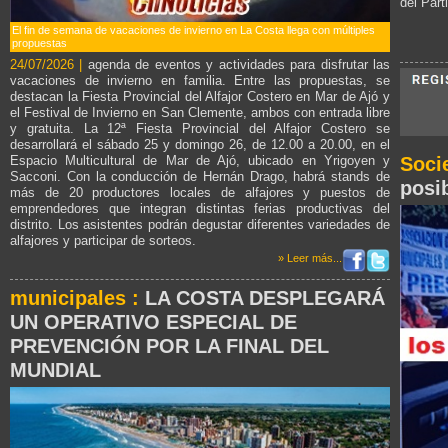
del Part
El fin de semana de vacaciones de invierno en La Costa llega con múltiples
propuestas
24/07/2026 |
agenda de eventos y actividades para disfrutar las
vacaciones de invierno en familia. Entre las propuestas, se
destacan la Fiesta Provincial del Alfajor Costero en Mar de Ajó y
el Festival de Invierno en San Clemente, ambos con entrada libre
y gratuita. La 12ª Fiesta Provincial del Alfajor Costero se
desarrollará el sábado 25 y domingo 26, de 12.00 a 20.00, en el
Espacio Multicultural de Mar de Ajó, ubicado en Yrigoyen y
Soci
Sacconi. Con la conducción de Hernán Drago, habrá stands de
posi
más de 20 productores locales de alfajores y puestos de
emprendedores que integran distintas ferias productivas del
distrito. Los asistentes podrán degustar diferentes variedades de
alfajores y participar de sorteos.
» Leer más...
municipales :
LA COSTA DESPLEGARÁ
UN OPERATIVO ESPECIAL DE
PREVENCIÓN POR LA FINAL DEL
MUNDIAL