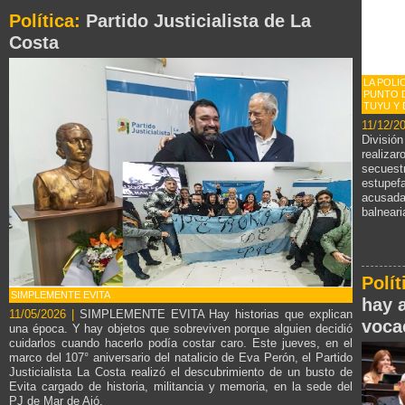
Política:
Partido Justicialista de La
Costa
LA POLI
PUNTO 
TUYU Y 
11/12/
Divisi
realiza
secues
estupe
acusada
balneari
Polít
SIMPLEMENTE EVITA
hay 
11/05/2026 |
SIMPLEMENTE EVITA Hay historias que explican
voca
una época. Y hay objetos que sobreviven porque alguien decidió
cuidarlos cuando hacerlo podía costar caro. Este jueves, en el
marco del 107° aniversario del natalicio de Eva Perón, el Partido
Justicialista La Costa realizó el descubrimiento de un busto de
Evita cargado de historia, militancia y memoria, en la sede del
PJ de Mar de Ajó.